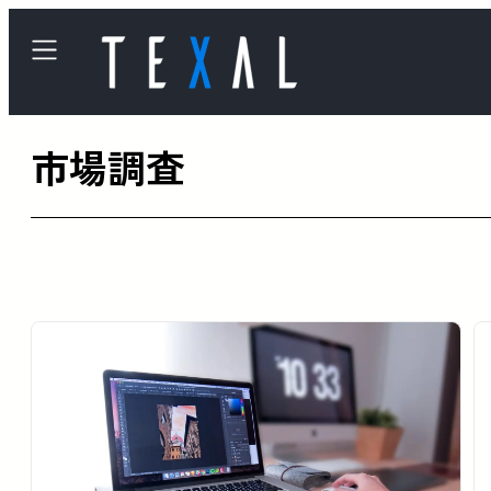
内
容
を
ス
市場調査
キ
ッ
プ