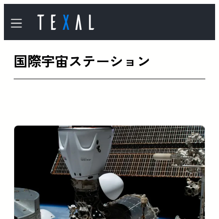
内
容
を
国際宇宙ステーション
ス
キ
ッ
プ