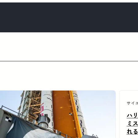
サイ
ハリ
ミス
れ