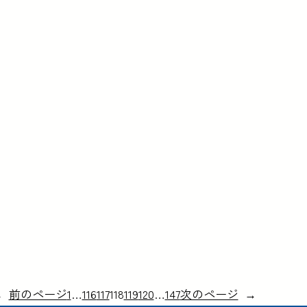
←
前のページ
1
…
116
117
118
119
120
…
147
次のページ
→