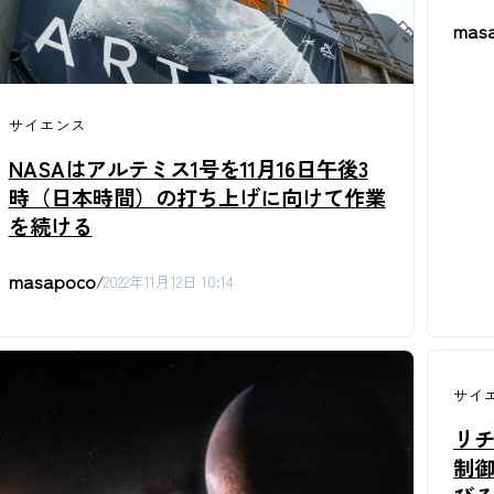
mas
サイエンス
NASAはアルテミス1号を11月16日午後3
時（日本時間）の打ち上げに向けて作業
を続ける
masapoco
/
2022年11月12日 10:14
サイ
リ
制