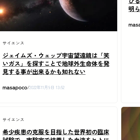
び
明
mas
サイエンス
ジェイムズ・ウェッブ宇宙望遠鏡は「笑
いガス」を探すことで地球外生命体を発
見する事が出来るかも知れない
masapoco
/
2022年11月9日 13:52
サイエンス
希少疾患の克服を目指した世界初の臨床
試験で、実験室で培養した血液をヒトに