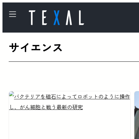
内
容
を
ス
サイエンス
キ
ッ
プ