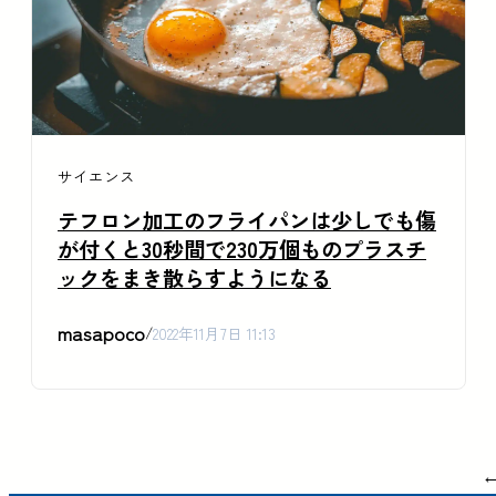
サイエンス
テフロン加工のフライパンは少しでも傷
が付くと30秒間で230万個ものプラスチ
ックをまき散らすようになる
masapoco
/
2022年11月7日 11:13